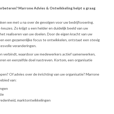
verbeteren? Marrone Advies & Ontwikkeling helpt u graag
ken we met u na over de gevolgen voor uw bedrijfsvoering.
keuzes. Zo krijgt u een helder en duidelijk beeld van uw
 het realiseren van uw doelen. Door de eigen kracht van uw
en een gezamenlijke focus te ontwikkelen, ontstaat een stevig
cesvolle veranderingen.
en verbindt, waardoor uw medewerkers actief samenwerken,
eren en eenzelfde doel nastreven. Kortom, een organisatie
rlopen? Of advies over de inrichting van uw organisatie? Marrone
ebied van:
ingen
tie
redenheid, marktontwikkelingen