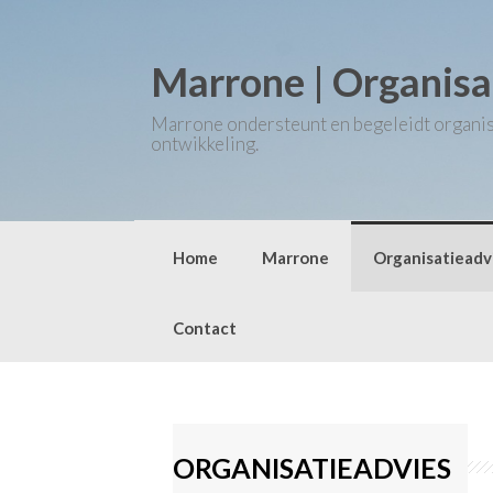
Skip
to
content
Marrone | Organisa
Marrone ondersteunt en begeleidt organisat
ontwikkeling.
Home
Marrone
Organisatieadv
Contact
ORGANISATIEADVIES