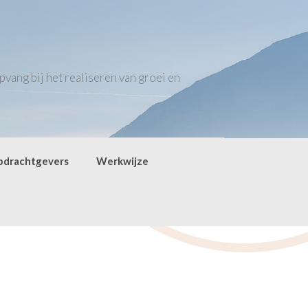
vang bij het realiseren van groei en
pdrachtgevers
Werkwijze